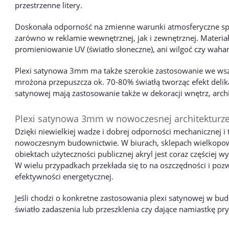
przestrzenne litery.
Doskonała odporność na zmienne warunki atmosferyczne sp
zarówno w reklamie wewnętrznej, jak i zewnętrznej. Materiał
promieniowanie UV (światło słoneczne), ani wilgoć czy waha
Plexi satynowa 3mm ma także szerokie zastosowanie we wszel
mrożona przepuszcza ok. 70-80% światłą tworząc efekt delika
satynowej mają zastosowanie także w dekoracji wnętrz, archi
Plexi satynowa 3mm w nowoczesnej architekturz
Dzięki niewielkiej wadze i dobrej odporności mechanicznej i 
nowoczesnym budownictwie. W biurach, sklepach wielkopowi
obiektach użyteczności publicznej akryl jest coraz częściej 
W wielu przypadkach przekłada się to na oszczędności i po
efektywności energetycznej.
Jeśli chodzi o konkretne zastosowania plexi satynowej w bud
światło zadaszenia lub przeszklenia czy dające namiastkę pry