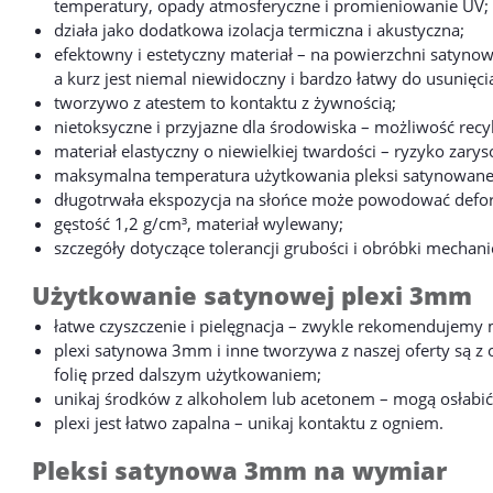
temperatury, opady atmosferyczne i promieniowanie UV;
działa jako dodatkowa izolacja termiczna i akustyczna;
efektowny i estetyczny materiał – na powierzchni satynowe
a kurz jest niemal niewidoczny i bardzo łatwy do usunięci
tworzywo z atestem to kontaktu z żywnością;
nietoksyczne i przyjazne dla środowiska – możliwość rec
materiał elastyczny o niewielkiej twardości – ryzyko zarys
maksymalna temperatura użytkowania pleksi satynowanej
długotrwała ekspozycja na słońce może powodować defor
gęstość 1,2 g/cm³, materiał wylewany;
szczegóły dotyczące tolerancji grubości i obróbki mechani
Użytkowanie satynowej plexi 3mm
łatwe czyszczenie i pielęgnacja – zwykle rekomendujemy m
plexi satynowa 3mm i inne tworzywa z naszej oferty są z 
folię przed dalszym użytkowaniem;
unikaj środków z alkoholem lub acetonem – mogą osłabić i
plexi jest łatwo zapalna – unikaj kontaktu z ogniem.
Pleksi satynowa 3mm na wymiar