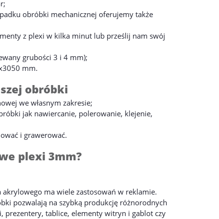
r;
zypadku obróbki mechanicznej oferujemy także
ementy z plexi w kilka minut lub prześlij nam swój
ewany grubości 3 i 4 mm);
0x3050 mm.
szej obróbki
tynowej we własnym zakresie;
óbki jak nawiercanie, polerowanie, klejenie,
lować i grawerować.
owe plexi 3mm?
ła akrylowego ma wiele zastosowań w reklamie.
róbki pozwalają na szybką produkcję różnorodnych
prezentery, tablice, elementy witryn i gablot czy