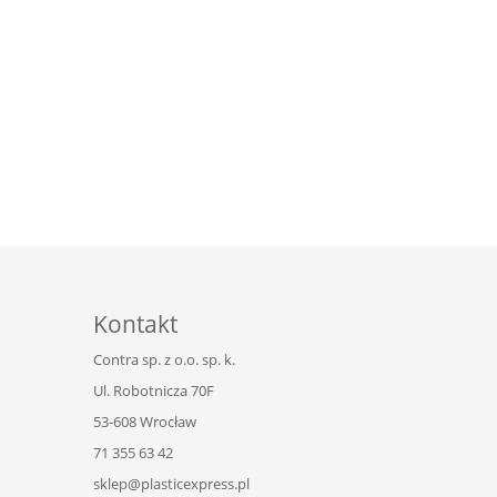
Kontakt
Contra sp. z o.o. sp. k.
Ul. Robotnicza 70F
53-608 Wrocław
71 355 63 42
sklep@plasticexpress.pl