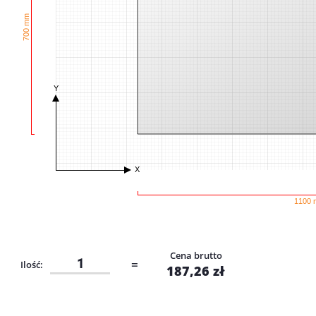
700 mm
Y
X
1100
Cena brutto
=
Ilość:
187,26
zł