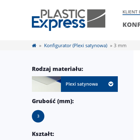
KLIENT
KONF
»
Konfigurator (Plexi satynowa)
»
3 mm
Rodzaj materiału:
Plexi satynowa
Grubość (mm):
3
Kształt: