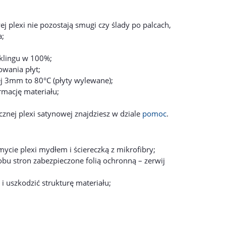
j plexi nie pozostają smugi czy ślady po palcach,
a;
yklingu w 100%;
owania płyt;
 3mm to 80°C (płyty wylewane);
mację materiału;
cznej plexi satynowej znajdziesz w dziale
pomoc
.
ycie plexi mydłem i ściereczką z mikrofibry;
obu stron zabezpieczone folią ochronną – zerwij
 uszkodzić strukturę materiału;