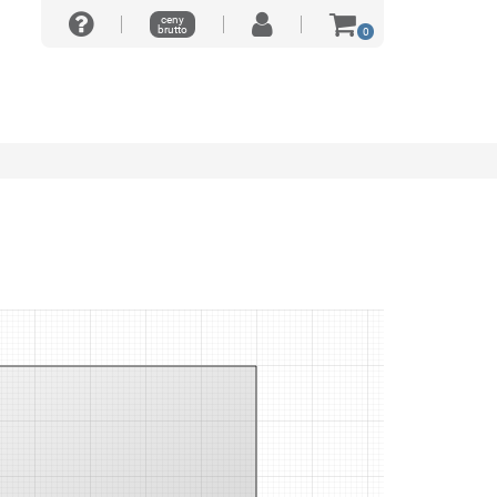
ceny
brutto
0