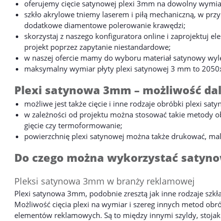
oferujemy cięcie satynowej plexi 3mm na dowolny wymia
szkło akrylowe tniemy laserem i piłą mechaniczną, w pr
dodatkowe diamentowe polerowanie krawędzi;
skorzystaj z naszego konfiguratora online i zaprojektuj el
projekt poprzez zapytanie niestandardowe;
w naszej ofercie mamy do wyboru materiał satynowy wyl
maksymalny wymiar płyty plexi satynowej 3 mm to 205
Plexi satynowa 3mm – możliwość dal
możliwe jest także cięcie i inne rodzaje obróbki plexi sa
w zależności od projektu można stosować takie metody obr
gięcie czy termoformowanie;
powierzchnię plexi satynowej można także drukować, ma
Do czego można wykorzystać satyn
Pleksi satynowa 3mm w branży reklamowej
Plexi satynowa 3mm, podobnie zresztą jak inne rodzaje szk
Możliwość cięcia plexi na wymiar i szereg innych metod ob
elementów reklamowych. Są to między innymi szyldy, stojaki, 