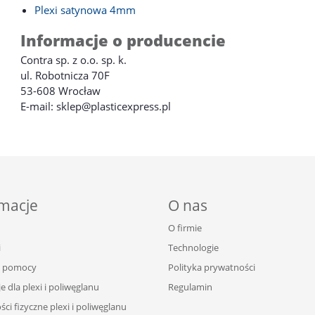
Plexi satynowa 4mm
Informacje o producencie
Contra sp. z o.o. sp. k.
ul. Robotnicza 70F
53-608 Wrocław
E-mail: sklep@plasticexpress.pl
macje
O nas
O firmie
i
Technologie
 pomocy
Polityka prywatności
e dla plexi i poliwęglanu
Regulamin
ci fizyczne plexi i poliwęglanu