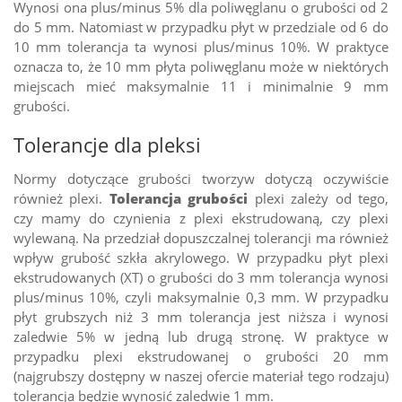
Wynosi ona plus/minus 5% dla poliwęglanu o grubości od 2
do 5 mm. Natomiast w przypadku płyt w przedziale od 6 do
10 mm tolerancja ta wynosi plus/minus 10%. W praktyce
oznacza to, że 10 mm płyta poliwęglanu może w niektórych
miejscach mieć maksymalnie 11 i minimalnie 9 mm
grubości.
Tolerancje dla pleksi
Normy dotyczące grubości tworzyw dotyczą oczywiście
również plexi.
Tolerancja grubości
plexi zależy od tego,
czy mamy do czynienia z plexi ekstrudowaną, czy plexi
wylewaną. Na przedział dopuszczalnej tolerancji ma również
wpływ grubość szkła akrylowego. W przypadku płyt plexi
ekstrudowanych (XT) o grubości do 3 mm tolerancja wynosi
plus/minus 10%, czyli maksymalnie 0,3 mm. W przypadku
płyt grubszych niż 3 mm tolerancja jest niższa i wynosi
zaledwie 5% w jedną lub drugą stronę. W praktyce w
przypadku plexi ekstrudowanej o grubości 20 mm
(najgrubszy dostępny w naszej ofercie materiał tego rodzaju)
tolerancja będzie wynosić zaledwie 1 mm.