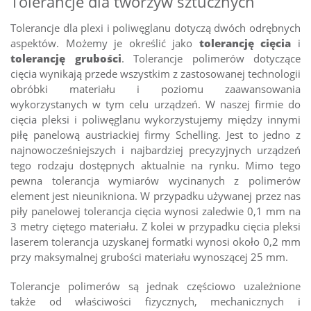
Tolerancje dla tworzyw sztucznych
Tolerancje dla plexi i poliwęglanu dotyczą dwóch odrębnych
aspektów. Możemy je określić jako
tolerancję cięcia
i
tolerancję grubości
. Tolerancje polimerów dotyczące
cięcia wynikają przede wszystkim z zastosowanej technologii
obróbki materiału i poziomu zaawansowania
wykorzystanych w tym celu urządzeń. W naszej firmie do
cięcia pleksi i poliwęglanu wykorzystujemy między innymi
piłę panelową austriackiej firmy Schelling. Jest to jedno z
najnowocześniejszych i najbardziej precyzyjnych urządzeń
tego rodzaju dostępnych aktualnie na rynku. Mimo tego
pewna tolerancja wymiarów wycinanych z polimerów
element jest nieunikniona. W przypadku używanej przez nas
piły panelowej tolerancja cięcia wynosi zaledwie 0,1 mm na
3 metry ciętego materiału. Z kolei w przypadku cięcia pleksi
laserem tolerancja uzyskanej formatki wynosi około 0,2 mm
przy maksymalnej grubości materiału wynoszącej 25 mm.
Tolerancje polimerów są jednak częściowo uzależnione
także od właściwości fizycznych, mechanicznych i