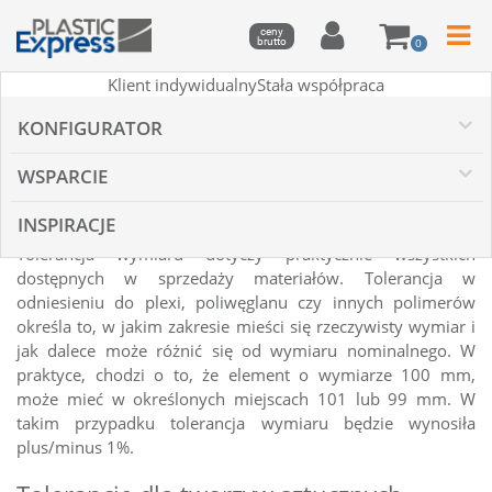
ceny
brutto
0
Klient indywidualny
Stała współpraca
»
Tolerancje dla plexi i poliwęglanu
KONFIGURATOR
Tolerancje dla plexi i
WSPARCIE
poliwęglanu
INSPIRACJE
Tolerancja wymiaru dotyczy praktycznie wszystkich
dostępnych w sprzedaży materiałów. Tolerancja w
odniesieniu do plexi, poliwęglanu czy innych polimerów
określa to, w jakim zakresie mieści się rzeczywisty wymiar i
jak dalece może różnić się od wymiaru nominalnego. W
praktyce, chodzi o to, że element o wymiarze 100 mm,
może mieć w określonych miejscach 101 lub 99 mm. W
takim przypadku tolerancja wymiaru będzie wynosiła
plus/minus 1%.