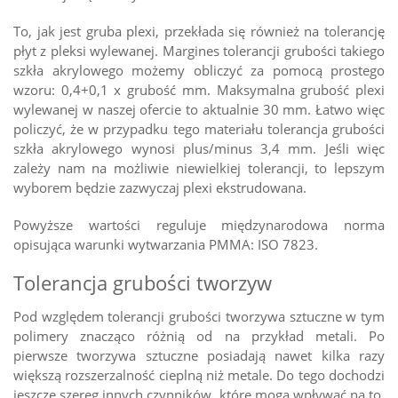
To, jak jest gruba plexi, przekłada się również na tolerancję
płyt z pleksi wylewanej. Margines tolerancji grubości takiego
szkła akrylowego możemy obliczyć za pomocą prostego
wzoru: 0,4+0,1 x grubość mm. Maksymalna grubość plexi
wylewanej w naszej ofercie to aktualnie 30 mm. Łatwo więc
policzyć, że w przypadku tego materiału tolerancja grubości
szkła akrylowego wynosi plus/minus 3,4 mm. Jeśli więc
zależy nam na możliwie niewielkiej tolerancji, to lepszym
wyborem będzie zazwyczaj plexi ekstrudowana.
Powyższe wartości reguluje międzynarodowa norma
opisująca warunki wytwarzania PMMA: ISO 7823.
Tolerancja grubości tworzyw
Pod względem tolerancji grubości tworzywa sztuczne w tym
polimery znacząco różnią od na przykład metali. Po
pierwsze tworzywa sztuczne posiadają nawet kilka razy
większą rozszerzalność cieplną niż metale. Do tego dochodzi
jeszcze szereg innych czynników, które mogą wpływać na to,